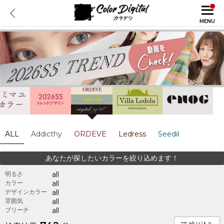
MENU
ALL
Addicthy
ORDEVE
Ledress
Seedil
あなたが探したいカラーを絞り込めます！
明るさ
all
カラー
all
デザインカラー
all
雰囲気
all
ブリーチ
all