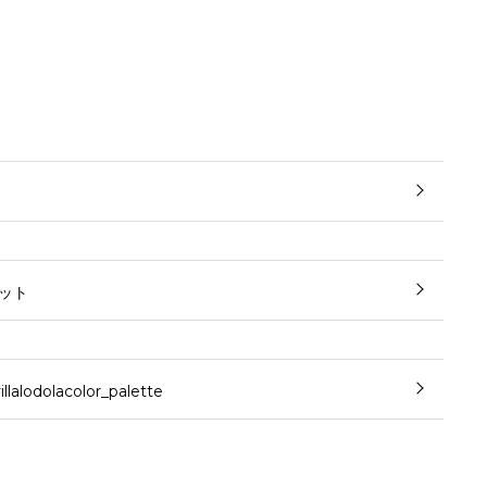
ット
illalodolacolor_palette