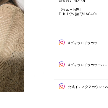
既染部：14レベル
【根元～毛先】
11-KHK/p (第2剤 AC4.0)
#ヴィラロドラカラー
#ヴィラロドラカラーパレ
公式インスタアカウント/
v