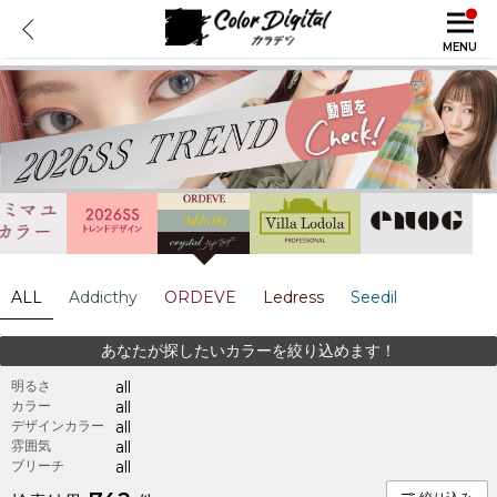
MENU
ALL
Addicthy
ORDEVE
Ledress
Seedil
あなたが探したいカラーを絞り込めます！
明るさ
all
カラー
all
デザインカラー
all
雰囲気
all
ブリーチ
all