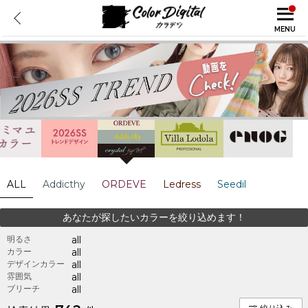
MENU
ALL
Addicthy
ORDEVE
Ledress
Seedil
あなたが探したいカラーを絞り込めます！
明るさ
all
カラー
all
デザインカラー
all
雰囲気
all
ブリーチ
all