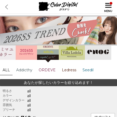
MENU
ALL
Addicthy
ORDEVE
Ledress
Seedil
あなたが探したいカラーを絞り込めます！
明るさ
all
カラー
all
デザインカラー
all
雰囲気
all
ブリーチ
all