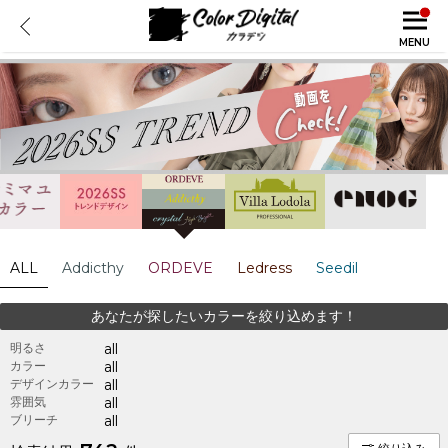
MENU
ALL
Addicthy
ORDEVE
Ledress
Seedil
あなたが探したいカラーを絞り込めます！
明るさ
all
カラー
all
デザインカラー
all
雰囲気
all
ブリーチ
all