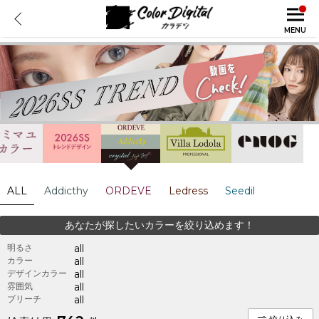
MENU
ALL
Addicthy
ORDEVE
Ledress
Seedil
あなたが探したいカラーを絞り込めます！
明るさ
all
カラー
all
デザインカラー
all
雰囲気
all
ブリーチ
all