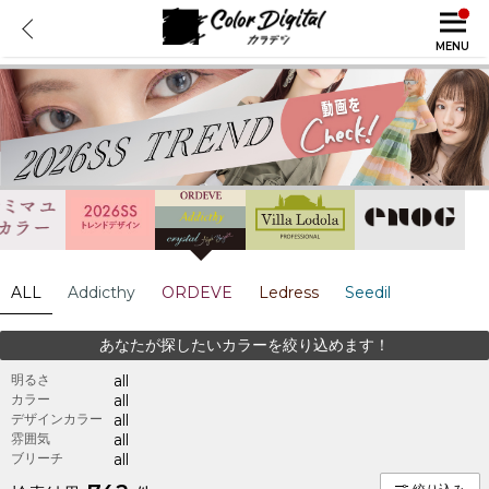
MENU
ALL
Addicthy
ORDEVE
Ledress
Seedil
あなたが探したいカラーを絞り込めます！
明るさ
all
カラー
all
デザインカラー
all
雰囲気
all
ブリーチ
all