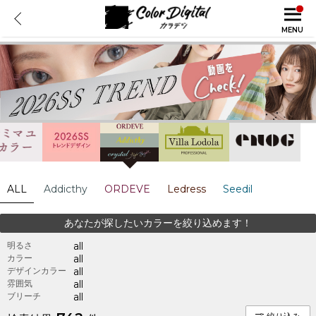
MENU
ALL
Addicthy
ORDEVE
Ledress
Seedil
あなたが探したいカラーを絞り込めます！
明るさ
all
カラー
all
デザインカラー
all
雰囲気
all
ブリーチ
all