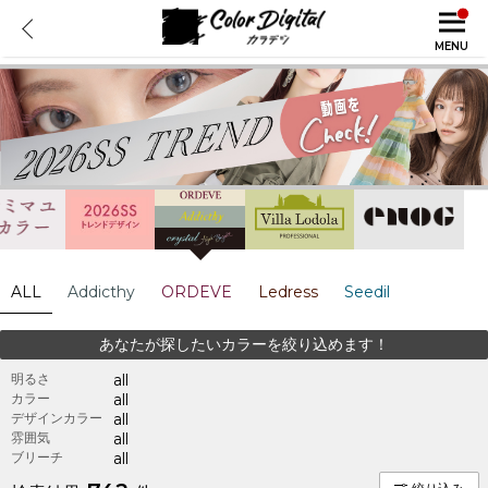
MENU
ALL
Addicthy
ORDEVE
Ledress
Seedil
あなたが探したいカラーを絞り込めます！
明るさ
all
カラー
all
デザインカラー
all
雰囲気
all
ブリーチ
all