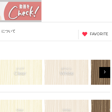
」について
FAVORITE
クリア
ホワイト
ベ
›
Clear
White
Be
Clear
White
B