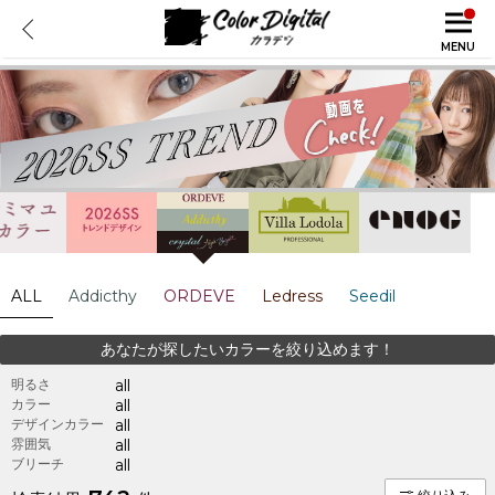
MENU
ALL
Addicthy
ORDEVE
Ledress
Seedil
あなたが探したいカラーを絞り込めます！
明るさ
all
カラー
all
デザインカラー
all
雰囲気
all
ブリーチ
all