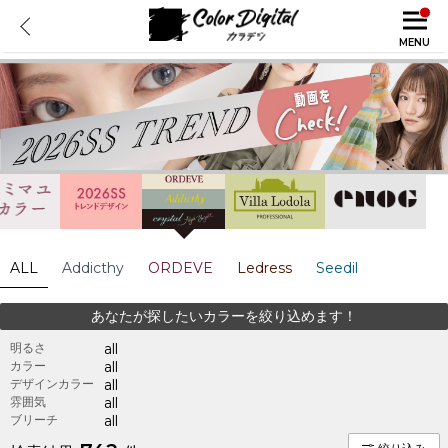
MENU
ALL
Addicthy
ORDEVE
Ledress
Seedil
あなたが探したいカラーを絞り込めます！
明るさ
all
カラー
all
デザインカラー
all
雰囲気
all
ブリーチ
all