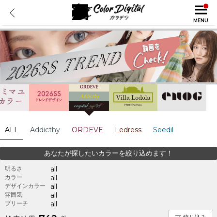
MENU
ALL
Addicthy
ORDEVE
Ledress
Seedil
あなたが探したいカラーを絞り込めます！
明るさ
all
カラー
all
デザインカラー
all
雰囲気
all
ブリーチ
all