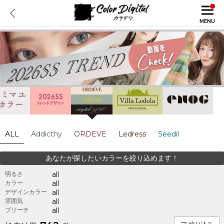
MENU
ALL
Addicthy
ORDEVE
Ledress
Seedil
あなたが探したいカラーを絞り込めます！
明るさ
all
カラー
all
デザインカラー
all
雰囲気
all
ブリーチ
all