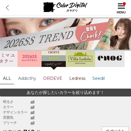
MENU
ALL
Addicthy
ORDEVE
Ledress
Seedil
あなたが探したいカラーを絞り込めます！
明るさ
all
カラー
all
デザインカラー
all
雰囲気
all
ブリーチ
all