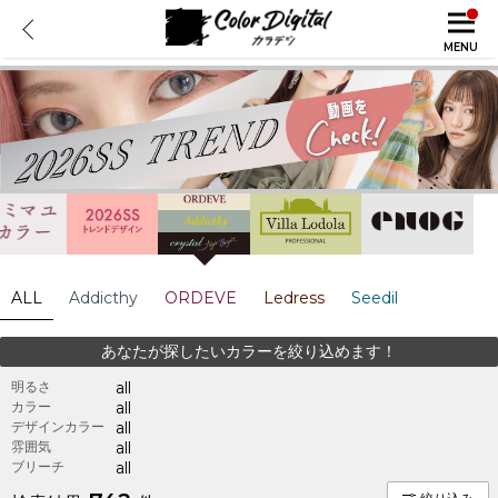
MENU
ALL
Addicthy
ORDEVE
Ledress
Seedil
あなたが探したいカラーを絞り込めます！
明るさ
all
カラー
all
デザインカラー
all
雰囲気
all
ブリーチ
all