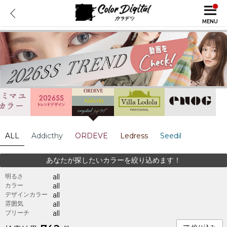
MENU
ALL
Addicthy
ORDEVE
Ledress
Seedil
あなたが探したいカラーを絞り込めます！
明るさ
all
カラー
all
デザインカラー
all
雰囲気
all
ブリーチ
all