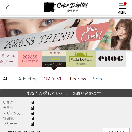
MENU
ALL
Addicthy
ORDEVE
Ledress
Seedil
あなたが探したいカラーを絞り込めます！
明るさ
all
カラー
all
デザインカラー
all
雰囲気
all
ブリーチ
all