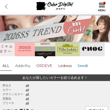
MENU
ALL
Addicthy
ORDEVE
Ledress
Seedil
あなたが探したいカラーを絞り込めます！
明るさ
all
カラー
all
デザインカラー
all
雰囲気
all
ブリーチ
all