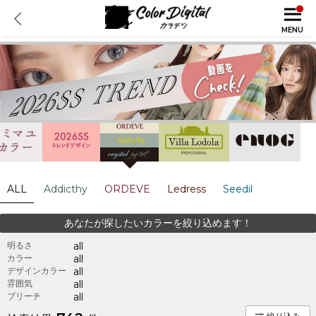
MENU
ALL
Addicthy
ORDEVE
Ledress
Seedil
あなたが探したいカラーを絞り込めます！
明るさ
all
カラー
all
デザインカラー
all
雰囲気
all
ブリーチ
all