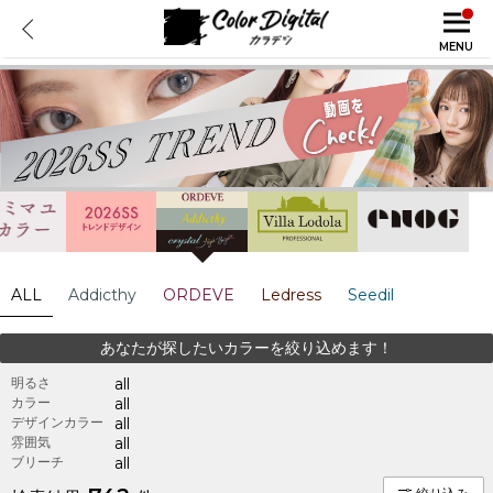
MENU
ALL
Addicthy
ORDEVE
Ledress
Seedil
あなたが探したいカラーを絞り込めます！
明るさ
all
カラー
all
デザインカラー
all
雰囲気
all
ブリーチ
all