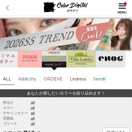
MENU
ALL
Addicthy
ORDEVE
Ledress
Seedil
あなたが探したいカラーを絞り込めます！
明るさ
all
カラー
all
デザインカラー
all
雰囲気
all
ブリーチ
all