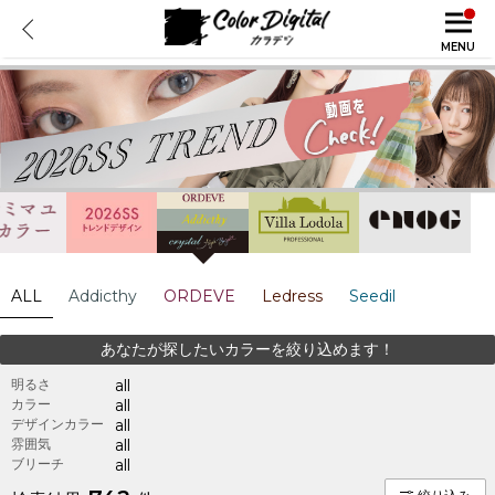
MENU
ALL
Addicthy
ORDEVE
Ledress
Seedil
あなたが探したいカラーを絞り込めます！
明るさ
all
カラー
all
デザインカラー
all
雰囲気
all
ブリーチ
all