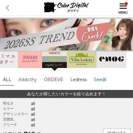
MENU
ALL
Addicthy
ORDEVE
Ledress
Seedil
あなたが探したいカラーを絞り込めます！
明るさ
all
カラー
all
デザインカラー
all
雰囲気
all
ブリーチ
all