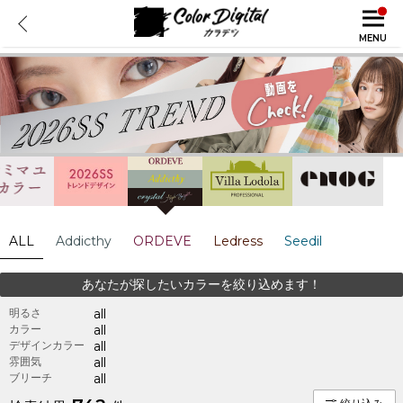
MENU
ALL
Addicthy
ORDEVE
Ledress
Seedil
あなたが探したいカラーを絞り込めます！
明るさ
all
カラー
all
デザインカラー
all
雰囲気
all
ブリーチ
all