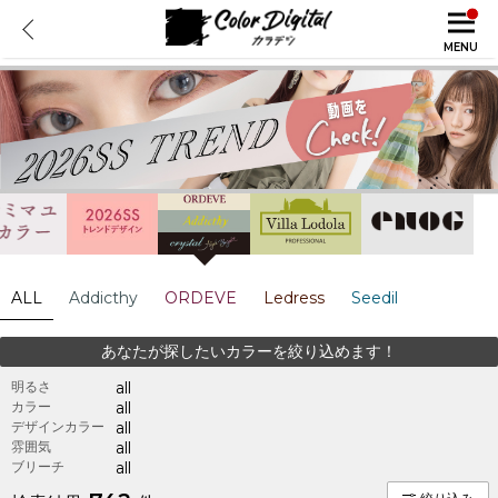
MENU
ALL
Addicthy
ORDEVE
Ledress
Seedil
あなたが探したいカラーを絞り込めます！
明るさ
all
カラー
all
デザインカラー
all
雰囲気
all
ブリーチ
all