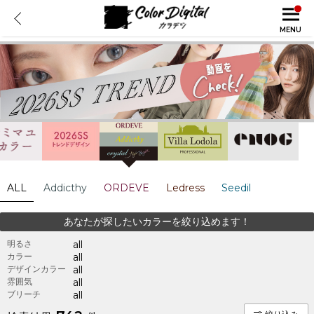
MENU
ALL
Addicthy
ORDEVE
Ledress
Seedil
あなたが探したいカラーを絞り込めます！
明るさ
all
カラー
all
デザインカラー
all
雰囲気
all
ブリーチ
all