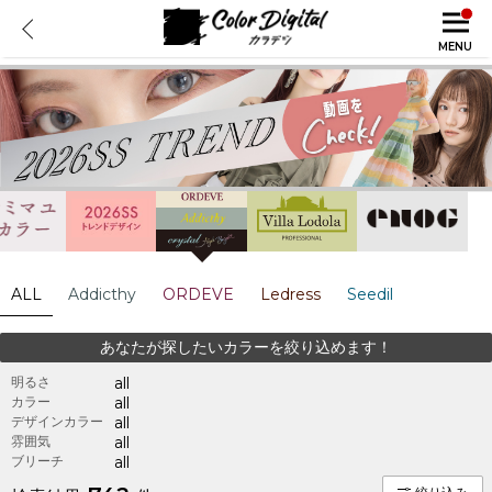
MENU
ALL
Addicthy
ORDEVE
Ledress
Seedil
あなたが探したいカラーを絞り込めます！
明るさ
all
カラー
all
デザインカラー
all
雰囲気
all
ブリーチ
all