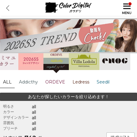
MENU
ALL
Addicthy
ORDEVE
Ledress
Seedil
あなたが探したいカラーを絞り込めます！
明るさ
all
カラー
all
デザインカラー
all
雰囲気
all
ブリーチ
all