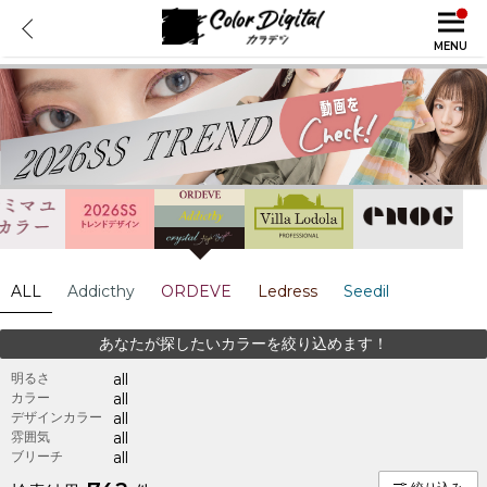
MENU
ALL
Addicthy
ORDEVE
Ledress
Seedil
あなたが探したいカラーを絞り込めます！
明るさ
all
カラー
all
デザインカラー
all
雰囲気
all
ブリーチ
all