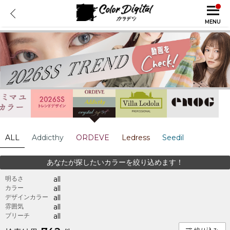
MENU
ALL
Addicthy
ORDEVE
Ledress
Seedil
あなたが探したいカラーを絞り込めます！
明るさ
all
カラー
all
デザインカラー
all
雰囲気
all
ブリーチ
all