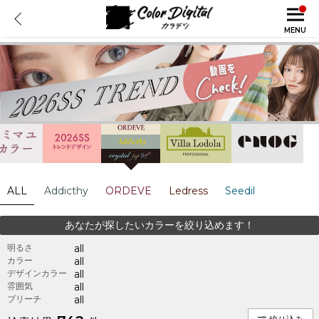
MENU
ALL
Addicthy
ORDEVE
Ledress
Seedil
あなたが探したいカラーを絞り込めます！
明るさ
all
カラー
all
デザインカラー
all
雰囲気
all
ブリーチ
all