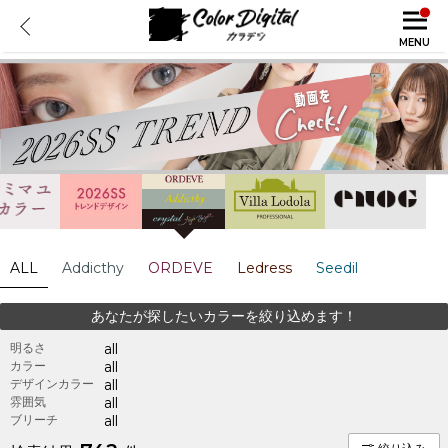
MENU
ALL
Addicthy
ORDEVE
Ledress
Seedil
あなたが探したいカラーを絞り込めます！
明るさ
all
カラー
all
デザインカラー
all
雰囲気
all
ブリーチ
all