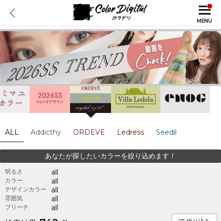
MENU
ALL
Addicthy
ORDEVE
Ledress
Seedil
あなたが探したいカラーを絞り込めます！
明るさ
all
カラー
all
デザインカラー
all
雰囲気
all
ブリーチ
all