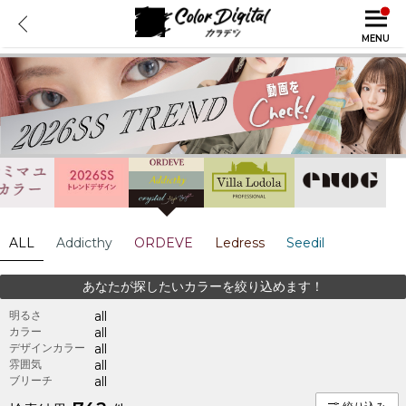
MENU
ALL
Addicthy
ORDEVE
Ledress
Seedil
あなたが探したいカラーを絞り込めます！
明るさ
all
カラー
all
デザインカラー
all
雰囲気
all
ブリーチ
all