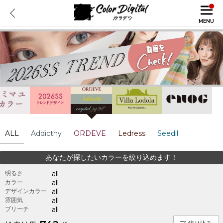
MENU
ALL
Addicthy
ORDEVE
Ledress
Seedil
あなたが探したいカラーを絞り込めます！
明るさ
all
カラー
all
デザインカラー
all
雰囲気
all
ブリーチ
all