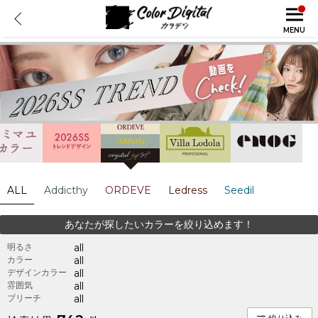
MENU
ALL
Addicthy
ORDEVE
Ledress
Seedil
あなたが探したいカラーを絞り込めます！
明るさ
all
カラー
all
デザインカラー
all
雰囲気
all
ブリーチ
all