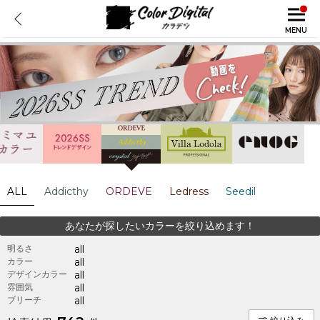
MENU
ALL
Addicthy
ORDEVE
Ledress
Seedil
あなたが探したいカラーを絞り込めます！
明るさ
all
カラー
all
デザインカラー
all
雰囲気
all
ブリーチ
all