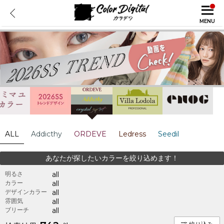
MENU
ALL
Addicthy
ORDEVE
Ledress
Seedil
あなたが探したいカラーを絞り込めます！
明るさ
all
カラー
all
デザインカラー
all
雰囲気
all
ブリーチ
all