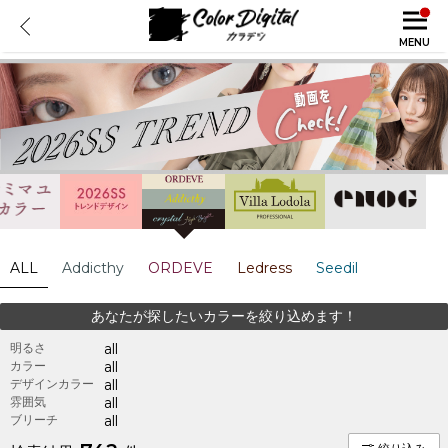
MENU
ALL
Addicthy
ORDEVE
Ledress
Seedil
あなたが探したいカラーを絞り込めます！
明るさ
all
カラー
all
デザインカラー
all
雰囲気
all
ブリーチ
all