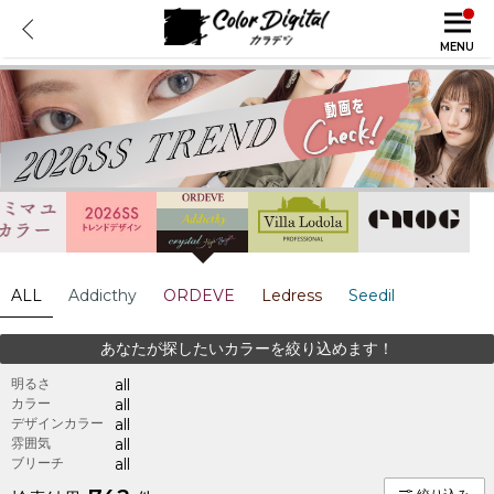
MENU
ALL
Addicthy
ORDEVE
Ledress
Seedil
あなたが探したいカラーを絞り込めます！
明るさ
all
カラー
all
デザインカラー
all
雰囲気
all
ブリーチ
all