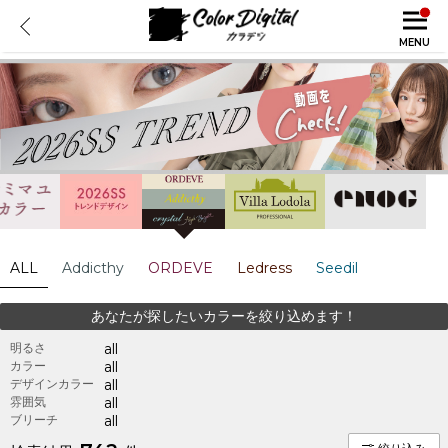
MENU
ALL
Addicthy
ORDEVE
Ledress
Seedil
あなたが探したいカラーを絞り込めます！
明るさ
all
カラー
all
デザインカラー
all
雰囲気
all
ブリーチ
all