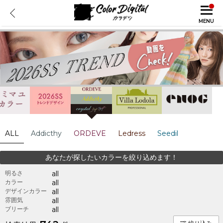
MENU
ALL
Addicthy
ORDEVE
Ledress
Seedil
あなたが探したいカラーを絞り込めます！
明るさ
all
カラー
all
デザインカラー
all
雰囲気
all
ブリーチ
all