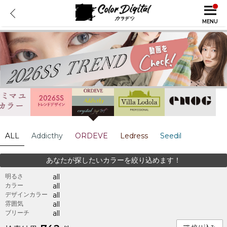
MENU
ALL
Addicthy
ORDEVE
Ledress
Seedil
あなたが探したいカラーを絞り込めます！
明るさ
all
カラー
all
デザインカラー
all
雰囲気
all
ブリーチ
all