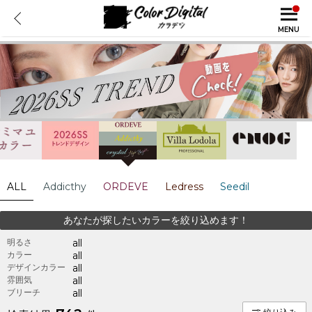
MENU
ALL
Addicthy
ORDEVE
Ledress
Seedil
あなたが探したいカラーを絞り込めます！
明るさ
all
カラー
all
デザインカラー
all
雰囲気
all
ブリーチ
all