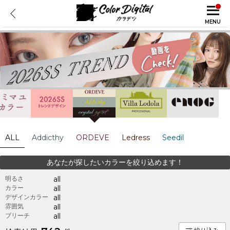
MENU
ALL
Addicthy
ORDEVE
Ledress
Seedil
あなたが探したいカラーを絞り込めます！
明るさ
all
カラー
all
デザインカラー
all
雰囲気
all
ブリーチ
all