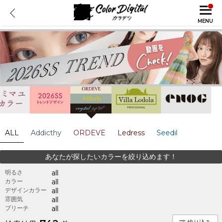
MENU
ALL
Addicthy
ORDEVE
Ledress
Seedil
あなたが探したいカラーを絞り込めます！
明るさ
all
カラー
all
デザインカラー
all
雰囲気
all
ブリーチ
all