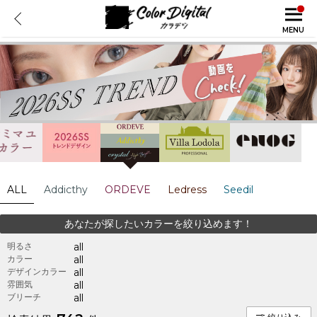
MENU
ALL
Addicthy
ORDEVE
Ledress
Seedil
あなたが探したいカラーを絞り込めます！
明るさ
all
カラー
all
デザインカラー
all
雰囲気
all
ブリーチ
all