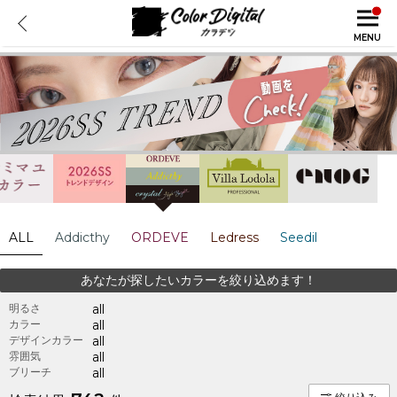
MENU
ALL
Addicthy
ORDEVE
Ledress
Seedil
あなたが探したいカラーを絞り込めます！
明るさ
all
カラー
all
デザインカラー
all
雰囲気
all
ブリーチ
all